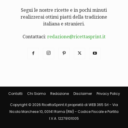
Segui le nostre ricette e in pochi minuti
realizzerai ottimi piatti della tradizione
italiana e stranieri.
Contattaci:
redazione@ricettasprint.it
Contatti
Chi Siamo
Redazione
Disclaimer
Privacy Policy
Copyright © 2026 RicettaSprint.it proprietà di WEB 365 Srl - Via
Nicola Marchese 10, 00141 Roma (RM) - Codice Fiscale e Partita
I.V.A. 12279101005