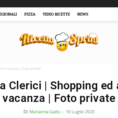
EGIONALI
PIZZA
VIDEO RICETTE
NEWS
re in vacanza | Foto private
RicettaSprint.it
a Clerici | Shopping ed
vacanza | Foto private
Di
Marianna Gaito
-
10 Luglio 2020