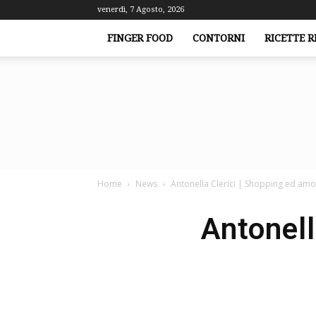
venerdì, 7 Agosto, 2026
FINGER FOOD
CONTORNI
RICETTE R
Home
News
Antonella Clerici | Shopping ed amo
Antonell