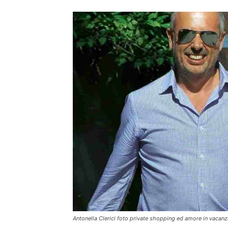
Antonella Clerici foto private shopping ed amore in vacanza