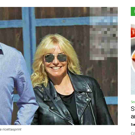
Se
S
a
Sa
 ricettasprint
Cr