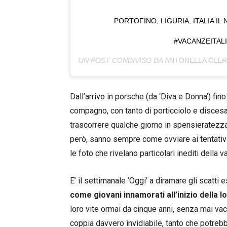
PORTOFINO, LIGURIA, ITALIA IL
#VACANZEITAL
UN POST CONDIVISO DA
ANTONELLA CLER
Dall’arrivo in porsche (da ‘Diva e Donna’) fino 
compagno, con tanto di porticciolo e discesa 
trascorrere qualche giorno in spensieratezz
però, sanno sempre come ovviare ai tentativi 
le foto che rivelano particolari inediti della 
E’ il settimanale ‘Oggi’ a diramare gli scatti 
come giovani innamorati all’inizio della l
loro vite ormai da cinque anni, senza mai vac
coppia davvero invidiabile, tanto che potre