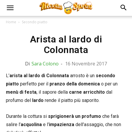
Home
Secondo piatto
Arista al lardo di
Colonnata
Di
Sara Colono
-
16 Novembre 2017
L’
arista al lardo di Colonnata
arrosto è un
secondo
piatto
perfetto per il
pranzo della domenica
o per un
menù di festa
, il sapore della
carne arricchito
dal
profumo del
lardo
rende il piatto più saporito.
Durante la cottura si
sprigionerà un profumo
che farà
salire l’
acquolina
e l’
impazienza
dell’assaggio, che non