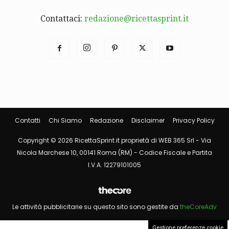
Contattaci:
redazione@ricettasprint.it
Contatti
Chi Siamo
Redazione
Disclaimer
Privacy Policy
Copyright © 2026 RicettaSprint.it proprietà di WEB 365 Srl - Via
Nicola Marchese 10, 00141 Roma (RM) - Codice Fiscale e Partita
I.V.A. 12279101005
Le attività pubblicitarie su questo sito sono gestite da
theCoreAdv
Gestione preferenze cookie