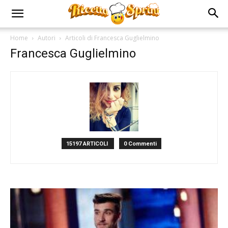
Home
Autori
Articoli di Francesca Guglielmino
Francesca Guglielmino
15197 ARTICOLI
0 Commenti