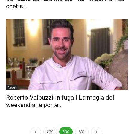
chef si...
News
Roberto Valbuzzi in fuga | La magia del
weekend alle porte...
829
830
831