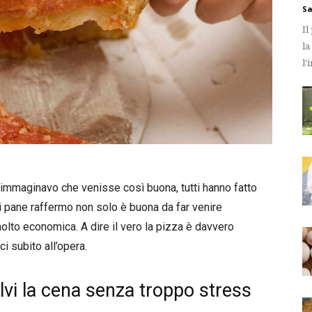
Sa
Il
la
l'
 immaginavo che venisse così buona, tutti hanno fatto
i pane raffermo non solo è buona da far venire
 molto economica. A dire il vero la pizza è davvero
i subito all’opera.
lvi la cena senza troppo stress