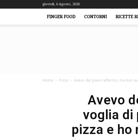
giovedì, 6 Agosto, 2026
FINGER FOOD
CONTORNI
RICETTE R
Home
Pizza
Avevo del pane raffermo, ma non avev
Avevo d
voglia di
pizza e ho 