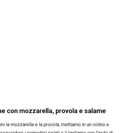
ne con mozzarella, provola e salame
ini la mozzarella e la provola, mettiamo in un colino e
saverdure i pomodori pelati o li tagliamo con l’aiuto di