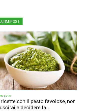
ULTIMI POST
imo piatto
 ricette con il pesto favolose, non
iuscirai a decidere la...