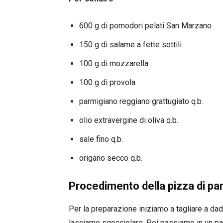
600 g di pomodori pelati San Marzano
150 g di salame a fette sottili
100 g di mozzarella
100 g di provola
parmigiano reggiano grattugiato q.b.
olio extravergine di oliva q.b.
sale fino q.b.
origano secco q.b.
Procedimento della pizza di pa
Per la preparazione iniziamo a tagliare a dad
lasciamo sgocciolare. Poi passiamo in un pas