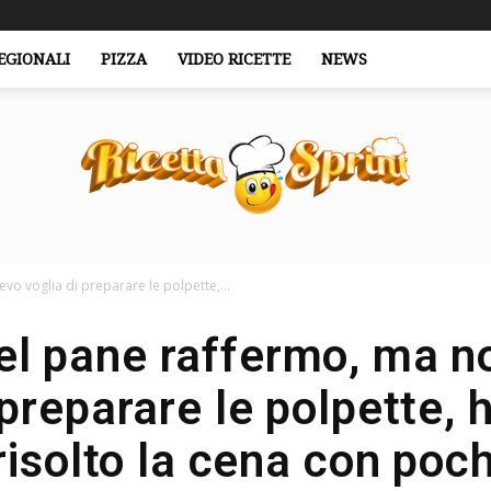
EGIONALI
PIZZA
VIDEO RICETTE
NEWS
o voglia di preparare le polpette,...
RicettaSprint.it
el pane raffermo, ma n
 preparare le polpette, h
risolto la cena con poc