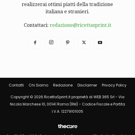
realizzerai ottimi piatti della tradizione
italiana e stranieri.
Contattaci:
redazione@ricettasprint.it
Contatti
Chi Siamo
Redazione
Disclaimer
Privacy Policy
Copyright © 2026 RicettaSprint.it proprietà di WEB 365 Srl - Via
Nicola Marchese 10, 00141 Roma (RM) - Codice Fiscale e Partita
I.V.A. 12279101005