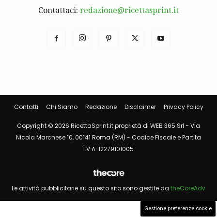
Contattaci:
redazione@ricettasprint.it
Contatti
Chi Siamo
Redazione
Disclaimer
Privacy Policy
Copyright © 2026 RicettaSprint.it proprietà di WEB 365 Srl - Via
Nicola Marchese 10, 00141 Roma (RM) - Codice Fiscale e Partita
I.V.A. 12279101005
Le attività pubblicitarie su questo sito sono gestite da
theCoreAdv
Gestione preferenze cookie