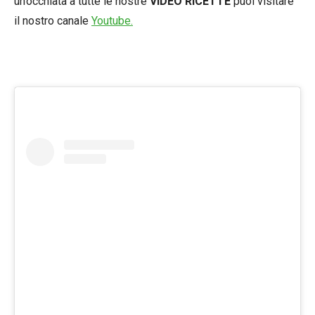
un’occhiata a tutte le nostre
VIDEO RICETTE
puoi visitare
il nostro canale
Youtube.