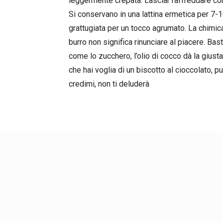
leggermente crepata. Lasciar raffreddare com
Si conservano in una lattina ermetica per 7-1
grattugiata per un tocco agrumato. La chimic
burro non significa rinunciare al piacere. Basta
come lo zucchero, l’olio di cocco dà la giusta 
che hai voglia di un biscotto al cioccolato, p
credimi, non ti deluderà