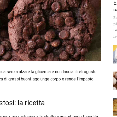
E
Fr
Fr
pi
l’
la
ifica senza alzare la glicemia e non lascia il retrogusto
cca di grassi buoni, aggiunge corpo e rende l’impasto
tosi: la ricetta
sapore, ma partecipa alla struttura assorbendo l’umidità.