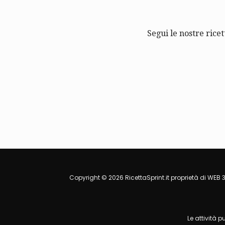
Segui le nostre ricet
Copyright © 2026 RicettaSprint.it proprietà di WEB 3
Le attività 