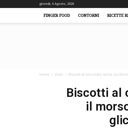
giovedì, 6 Agosto, 2026
FINGER FOOD
CONTORNI
RICETTE R
Home
Dolci
Biscotti al cioccolato senza zucchero
Biscotti al
il mors
gli