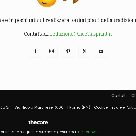
te e in pochi minuti realizzerai ottimi piatti della tradizione
Contattaci:
redazione@ricettasprint.it
Contatti
Ch
65 Srl - Via Nicola Marchese 10, 00141 Roma (RM) - Codice Fiscale e Partita
pubblicitarie su questo sito sono gestite da
theCoreAdv