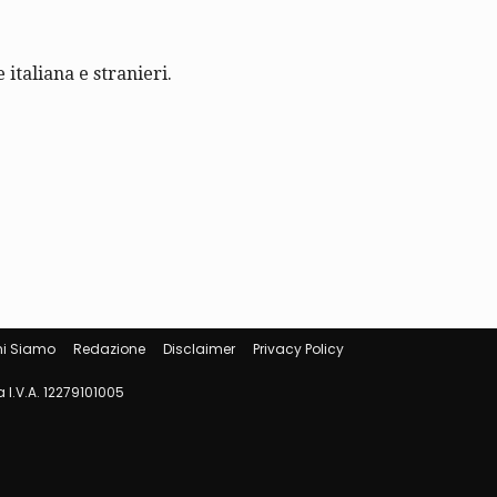
 italiana e stranieri.
i Siamo
Redazione
Disclaimer
Privacy Policy
 I.V.A. 12279101005