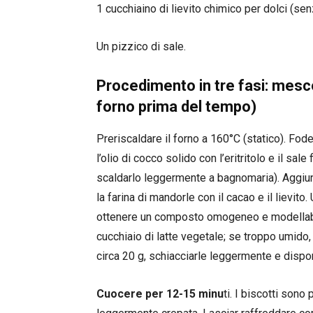
1 cucchiaino di lievito chimico per dolci (se
Un pizzico di sale.
Procedimento in tre fasi: mesco
forno prima del tempo)
Preriscaldare il forno a 160°C (statico). Foder
l’olio di cocco solido con l’eritritolo e il sal
scaldarlo leggermente a bagnomaria). Aggiung
la farina di mandorle con il cacao e il lievito.
ottenere un composto omogeneo e modellabil
cucchiaio di latte vegetale; se troppo umido, 
circa 20 g, schiacciarle leggermente e disporl
Cuocere per 12-15 minu
ti. I biscotti sono