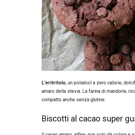
L’eritritolo
, un polialcol a zero calorie, dolc
amaro della stevia. La farina di mandorle, ri
compatto anche senza glutine.
Biscotti al cacao super gus
Il cacao amaro, infine, non solo dà colore e 