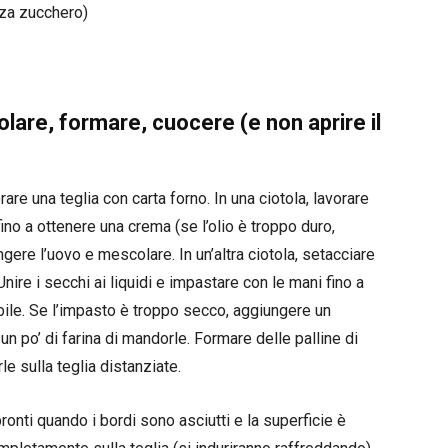
nza zucchero)
lare, formare, cuocere (e non aprire il
are una teglia con carta forno. In una ciotola, lavorare
e fino a ottenere una crema (se l’olio è troppo duro,
ere l’uovo e mescolare. In un’altra ciotola, setacciare
 Unire i secchi ai liquidi e impastare con le mani fino a
e. Se l’impasto è troppo secco, aggiungere un
un po’ di farina di mandorle. Formare delle palline di
e sulla teglia distanziate.
 pronti quando i bordi sono asciutti e la superficie è