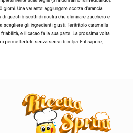
pletamente sulla teglia (si induriranno raffreddando).
0 giorni. Una variante: aggiungere scorza d’arancia
a di questi biscotti dimostra che eliminare zucchero e
 scegliere gli ingredienti giusti: l’eritritolo caramella
friabilità, e il cacao fa la sua parte. La prossima volta
uoi permettertelo senza sensi di colpa. E il sapore,