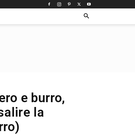
ero e burro,
alire la
rro)