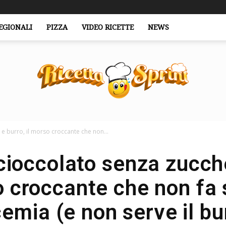
EGIONALI
PIZZA
VIDEO RICETTE
NEWS
 e burro, il morso croccante che non...
RicettaSprint.it
 cioccolato senza zucch
o croccante che non fa s
cemia (e non serve il bu