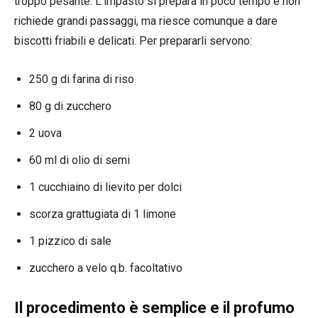
troppo pesante. L’impasto si prepara in poco tempo e non
richiede grandi passaggi, ma riesce comunque a dare
biscotti friabili e delicati. Per prepararli servono:
250 g di farina di riso
80 g di zucchero
2 uova
60 ml di olio di semi
1 cucchiaino di lievito per dolci
scorza grattugiata di 1 limone
1 pizzico di sale
zucchero a velo q.b. facoltativo
Il procedimento è semplice e il profumo