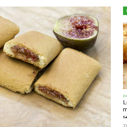
Dol
L
m
Sa
Tr