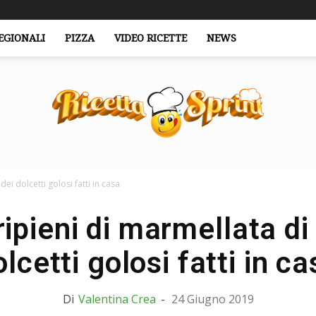
EGIONALI
PIZZA
VIDEO RICETTE
NEWS
 dei dolcetti golosi fatti in casa
RicettaSprint.it
ripieni di marmellata di 
olcetti golosi fatti in ca
Di
Valentina Crea
-
24 Giugno 2019