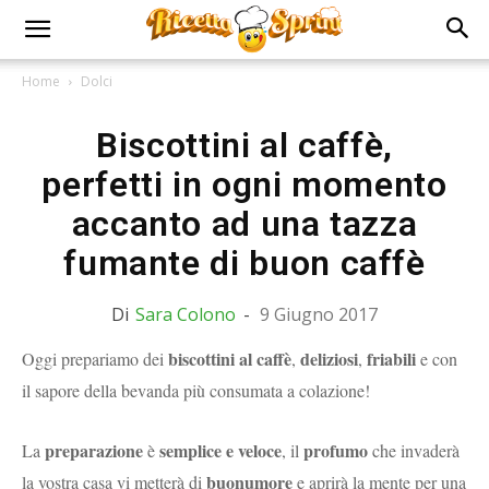
Home
Dolci
Biscottini al caffè,
perfetti in ogni momento
accanto ad una tazza
fumante di buon caffè
Di
Sara Colono
-
9 Giugno 2017
biscottini al caffè
deliziosi
friabili
Oggi prepariamo dei
,
,
e con
il sapore della bevanda più consumata a colazione!
preparazione
semplice e veloce
profumo
La
è
, il
che invaderà
buonumore
la vostra casa vi metterà di
e aprirà la mente per una