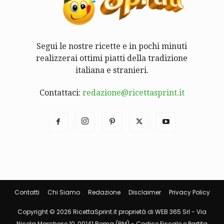
Segui le nostre ricette e in pochi minuti
realizzerai ottimi piatti della tradizione
italiana e stranieri.
Contattaci:
redazione@ricettasprint.it
Contatti
Chi Siamo
Redazione
Disclaimer
Privacy Policy
Copyright © 2026 RicettaSprint.it proprietà di WEB 365 Srl - Via
Nicola Marchese 10, 00141 Roma (RM) - Codice Fiscale e Partita