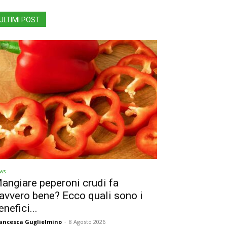
ULTIMI POST
ws
angiare peperoni crudi fa
avvero bene? Ecco quali sono i
enefici...
ancesca Guglielmino
-
8 Agosto 2026