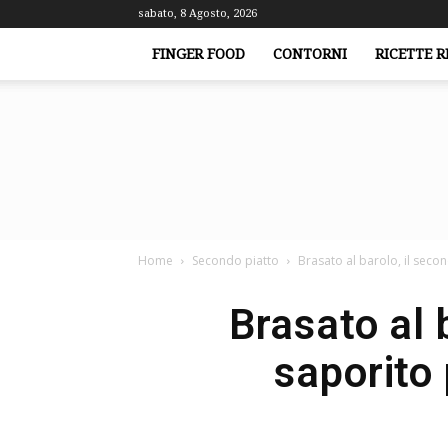
sabato, 8 Agosto, 2026
FINGER FOOD
CONTORNI
RICETTE R
Home
Secondo piatto
Brasato al barolo, il secon
Brasato al 
saporito 