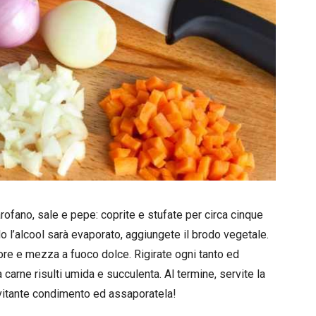
garofano, sale e pepe: coprite e stufate per circa cinque
o l’alcool sarà evaporato, aggiungete il brodo vegetale.
re e mezza a fuoco dolce. Rigirate ogni tanto ed
a carne risulti umida e succulenta. Al termine, servite la
 invitante condimento ed assaporatela!