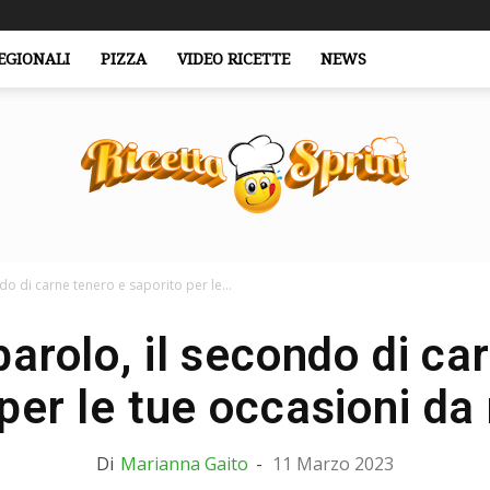
EGIONALI
PIZZA
VIDEO RICETTE
NEWS
do di carne tenero e saporito per le...
RicettaSprint.it
barolo, il secondo di ca
per le tue occasioni da
Di
Marianna Gaito
-
11 Marzo 2023