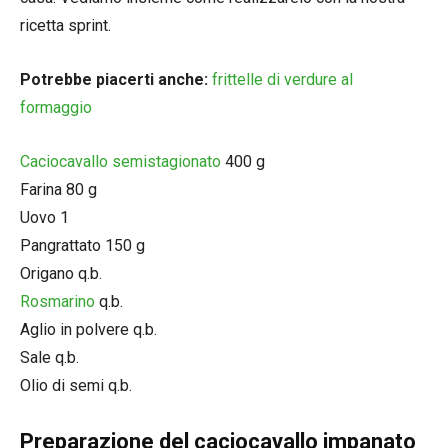
ricetta sprint.
Potrebbe piacerti anche:
frittelle di verdure al
formaggio
Caciocavallo semistagionato
400 g
Farina 80 g
Uovo 1
Pangrattato 150 g
Origano q.b.
Rosmarino
q.b.
Aglio in polvere q.b.
Sale q.b.
Olio di semi q.b.
Preparazione del caciocavallo impanato