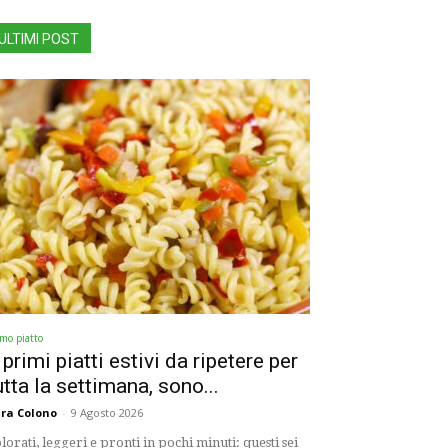
ULTIMI POST
imo piatto
 primi piatti estivi da ripetere per
utta la settimana, sono...
ra Colono
-
9 Agosto 2026
lorati, leggeri e pronti in pochi minuti: questi sei