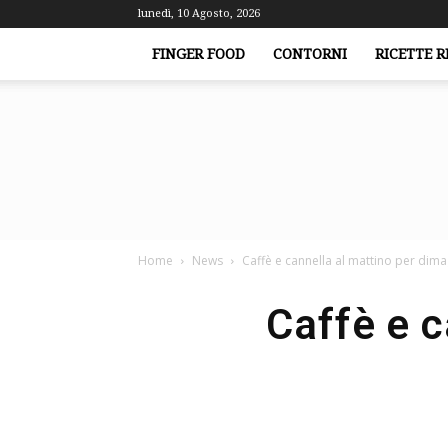
lunedì, 10 Agosto, 2026
FINGER FOOD
CONTORNI
RICETTE R
Home
News
Caffè e cannella al mattino per dima
Caffè e c