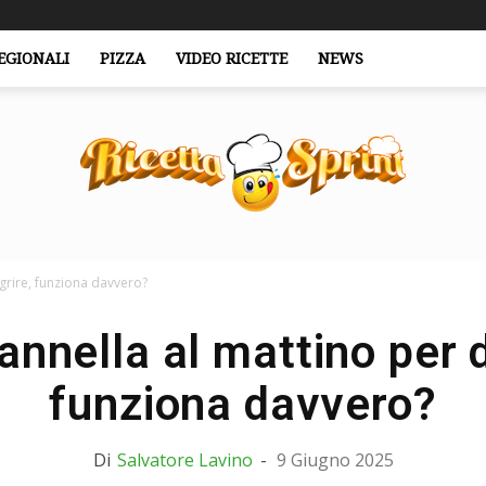
EGIONALI
PIZZA
VIDEO RICETTE
NEWS
grire, funziona davvero?
RicettaSprint.it
annella al mattino per 
funziona davvero?
Di
Salvatore Lavino
-
9 Giugno 2025