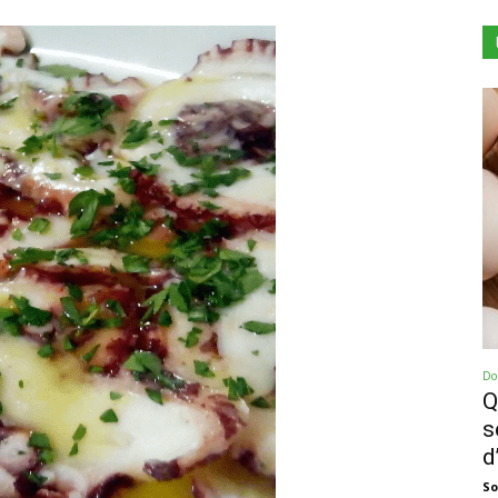
Dol
Q
s
d
So