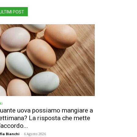
ULTIMI POST
ci
uante uova possiamo mangiare a
ettimana? La risposta che mette
’accordo...
fia Bianchi
-
6 Agosto 2026