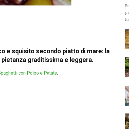
Pe
pi
ha
co e squisito secondo piatto di mare: la
a pietanza graditissima e leggera.
Spaghetti con Polpo e Patate
.