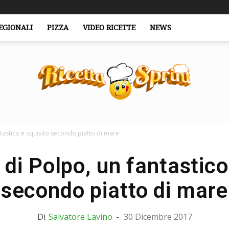
EGIONALI
PIZZA
VIDEO RICETTE
NEWS
tastico e squisito secondo piatto di mare
RicettaSprint.it
di Polpo, un fantastico
secondo piatto di mare
Di
Salvatore Lavino
-
30 Dicembre 2017