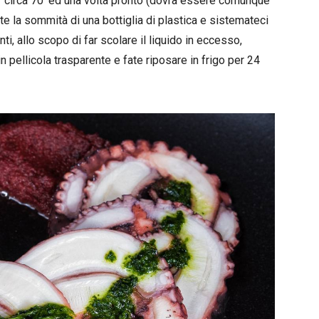
er circa 70′ ed una volta pronto (dovrà essere comunque
te la sommità di una bottiglia di plastica e sistemateci
unti, allo scopo di far scolare il liquido in eccesso,
n pellicola trasparente e fate riposare in frigo per 24