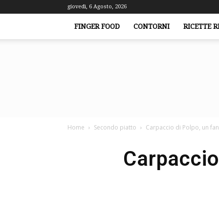
giovedì, 6 Agosto, 2026
FINGER FOOD
CONTORNI
RICETTE R
Home
Secondo piatto
Carpaccio di Polpo, un fan
Carpaccio 