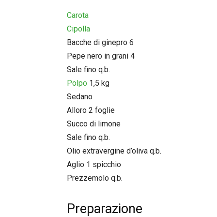
Carota
Cipolla
Bacche di ginepro 6
Pepe nero in grani 4
Sale fino q.b.
Polpo
1,5 kg
Sedano
Alloro 2 foglie
Succo di limone
Sale fino q.b.
Olio extravergine d’oliva q.b.
Aglio 1 spicchio
Prezzemolo q.b.
Preparazione