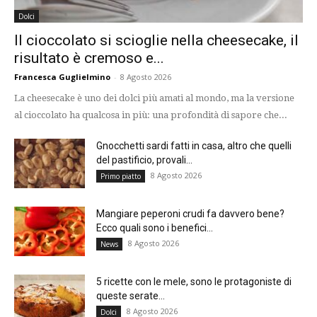
Dolci
Il cioccolato si scioglie nella cheesecake, il
risultato è cremoso e...
Francesca Guglielmino
-
8 Agosto 2026
La cheesecake è uno dei dolci più amati al mondo, ma la versione
al cioccolato ha qualcosa in più: una profondità di sapore che...
Gnocchetti sardi fatti in casa, altro che quelli
del pastificio, provali...
8 Agosto 2026
Primo piatto
Mangiare peperoni crudi fa davvero bene?
Ecco quali sono i benefici...
8 Agosto 2026
News
5 ricette con le mele, sono le protagoniste di
queste serate...
8 Agosto 2026
Dolci