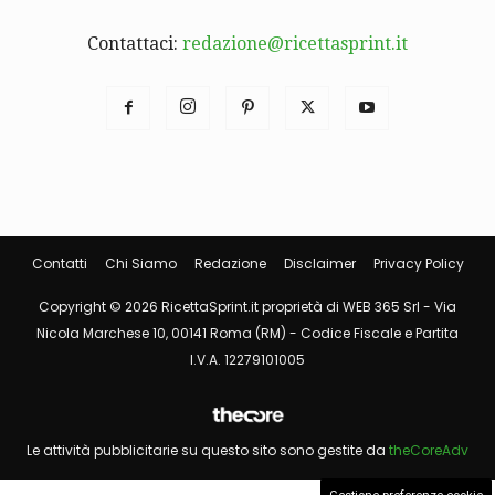
Contattaci:
redazione@ricettasprint.it
Contatti
Chi Siamo
Redazione
Disclaimer
Privacy Policy
Copyright © 2026 RicettaSprint.it proprietà di WEB 365 Srl - Via
Nicola Marchese 10, 00141 Roma (RM) - Codice Fiscale e Partita
I.V.A. 12279101005
Le attività pubblicitarie su questo sito sono gestite da
theCoreAdv