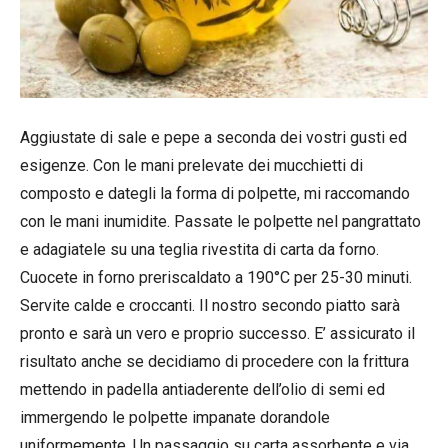
Aggiustate di sale e pepe a seconda dei vostri gusti ed
esigenze. Con le mani prelevate dei mucchietti di
composto e dategli la forma di polpette, mi raccomando
con le mani inumidite. Passate le polpette nel pangrattato
e adagiatele su una teglia rivestita di carta da forno.
Cuocete in forno preriscaldato a 190°C per 25-30 minuti.
Servite calde e croccanti. Il nostro secondo piatto sarà
pronto e sarà un vero e proprio successo. E’ assicurato il
risultato anche se decidiamo di procedere con la frittura
mettendo in padella antiaderente dell’olio di semi ed
immergendo le polpette impanate dorandole
uniformemente. Un passaggio su carta assorbente e via,