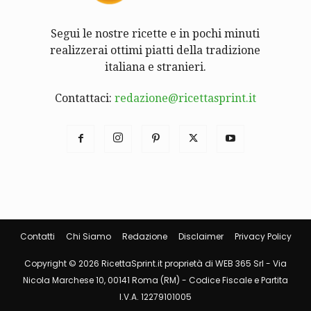
Segui le nostre ricette e in pochi minuti
realizzerai ottimi piatti della tradizione
italiana e stranieri.
Contattaci:
redazione@ricettasprint.it
Contatti
Chi Siamo
Redazione
Disclaimer
Privacy Policy
Copyright © 2026 RicettaSprint.it proprietà di WEB 365 Srl - Via
Nicola Marchese 10, 00141 Roma (RM) - Codice Fiscale e Partita
I.V.A. 12279101005