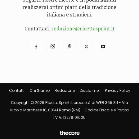
realizzerai ottimi piatti della tradizione
italiana e stranieri.
Contattaci:
redazione@ricettasprint.it
Contatti
Chi Siamo
Redazione
Disclaimer
Privacy Policy
Copyright © 2026 RicettaSprint.it proprietà di WEB 365 Srl - Via
Nicola Marchese 10, 00141 Roma (RM) - Codice Fiscale e Partita
I.V.A. 12279101005