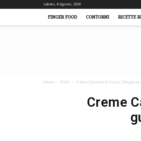
sabato, 8 Agosto, 2026
FINGER FOOD
CONTORNI
RICETTE R
Home
Dolci
Creme Caramel al Cocco, l’eleganza e
Creme Ca
g