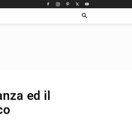
nza ed il
co