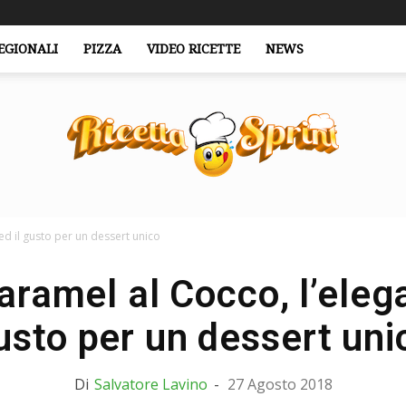
EGIONALI
PIZZA
VIDEO RICETTE
NEWS
d il gusto per un dessert unico
RicettaSprint.it
ramel al Cocco, l’elega
usto per un dessert uni
Di
Salvatore Lavino
-
27 Agosto 2018