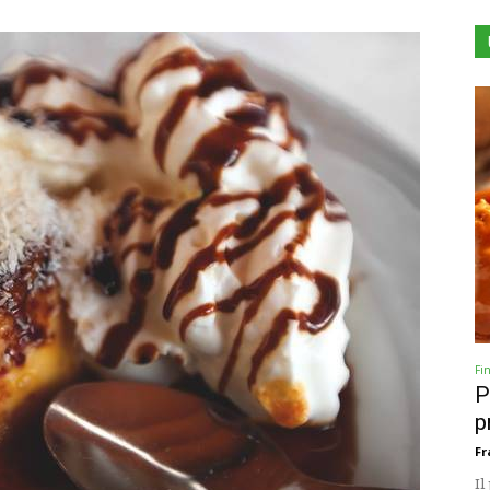
Fi
P
p
Fr
Il