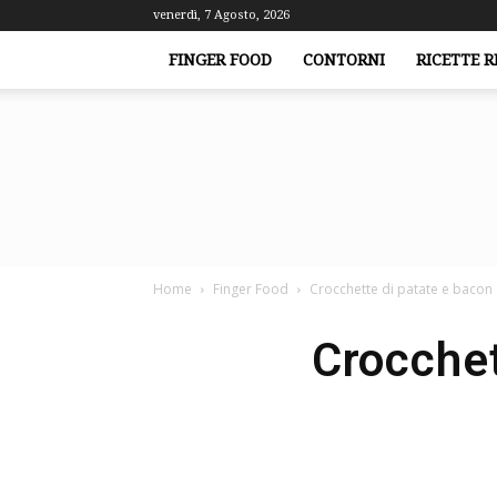
venerdì, 7 Agosto, 2026
FINGER FOOD
CONTORNI
RICETTE R
Home
Finger Food
Crocchette di patate e bacon 
Crocchet