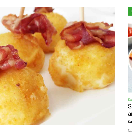
Se
S
a
Sa
Cr