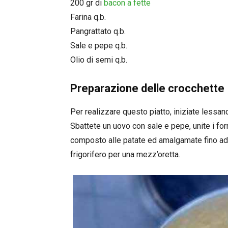
200 gr di
bacon a fette
Farina q.b.
Pangrattato q.b.
Sale e pepe q.b.
Olio di semi q.b.
Preparazione delle crocchette
Per realizzare questo piatto, iniziate lessand
Sbattete un uovo con sale e pepe, unite i fo
composto alle patate ed amalgamate fino ad
frigorifero per una mezz’oretta.