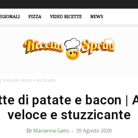
EGIONALI
PIZZA
VIDEO RICETTE
NEWS
| Antipasto veloce e stuzzicante
RicettaSprint.it
te di patate e bacon | 
veloce e stuzzicante
Di
Marianna Gaito
-
20 Agosto 2020