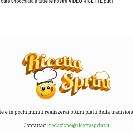
 dare un’occhiata a tutte le nostre
VIDEO RICETTE
puoi
te e in pochi minuti realizzerai ottimi piatti della tradizione
Contattaci:
redazione@ricettasprint.it