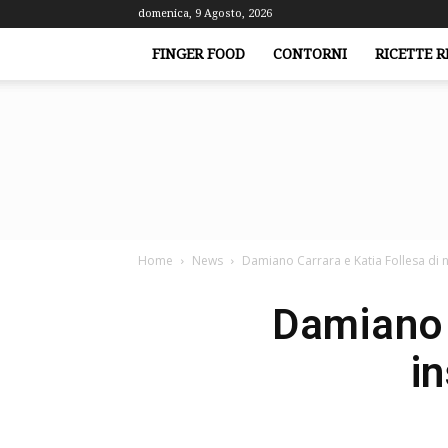
domenica, 9 Agosto, 2026
FINGER FOOD
CONTORNI
RICETTE R
Home
News
Damiano Carrara e Katia Follesa di 
Damiano 
i