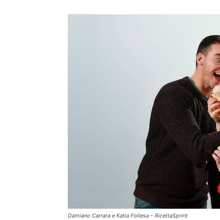
Damiano Carrara e Katia Follesa – RicettaSprint