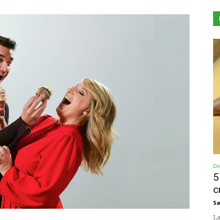
Dol
5
c
Sa
La