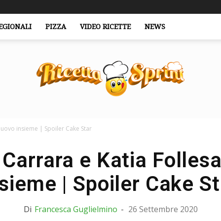
EGIONALI
PIZZA
VIDEO RICETTE
NEWS
nuovo insieme | Spoiler Cake Star
RicettaSprint.it
Carrara e Katia Follesa
nsieme | Spoiler Cake St
Di
Francesca Guglielmino
-
26 Settembre 2020