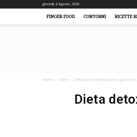
giovedì, 6 Agosto, 2026
FINGER FOOD
CONTORNI
RICETTE R
Home
Diete
Dieta detox dell’equilibrio glicemico
Dieta deto