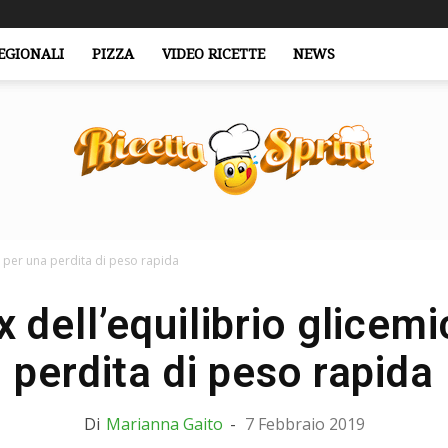
EGIONALI
PIZZA
VIDEO RICETTE
NEWS
, per una perdita di peso rapida
RicettaSprint.it
x dell’equilibrio glicemi
perdita di peso rapida
Di
Marianna Gaito
-
7 Febbraio 2019