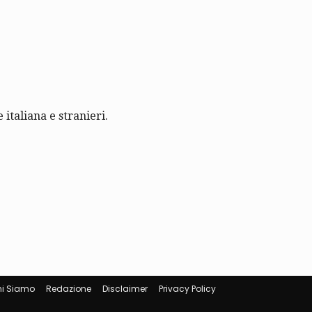
 italiana e stranieri.
i Siamo
Redazione
Disclaimer
Privacy Policy