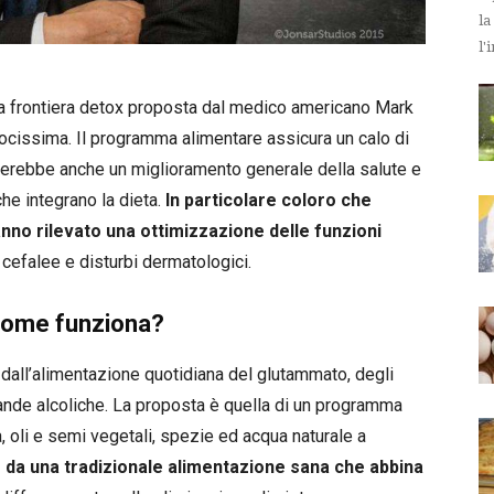
la
l'
a frontiera detox proposta dal medico americano Mark
cissima. Il programma alimentare assicura un calo di
terebbe anche un miglioramento generale della salute e
che integrano la dieta.
In particolare coloro che
nno rilevato una ottimizzazione delle funzioni
i, cefalee e disturbi dermatologici.
: come funziona?
 dall’alimentazione quotidiana del glutammato, degli
evande alcoliche. La proposta è quella di un programma
a, oli e semi vegetali, spezie ed acqua naturale a
o da una tradizionale alimentazione sana che abbina