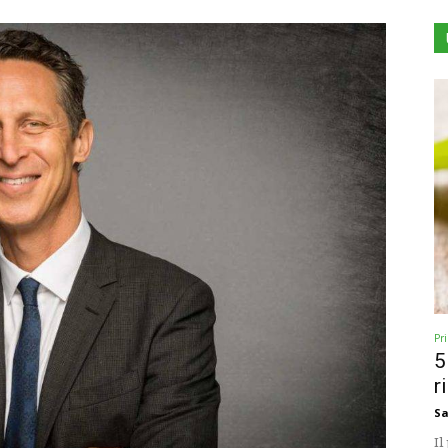
Pr
5
r
Sa
Il