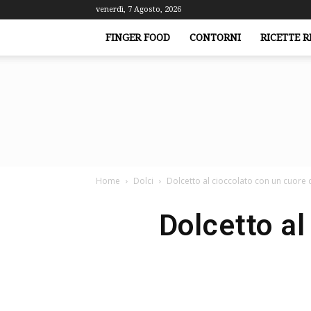
venerdì, 7 Agosto, 2026
FINGER FOOD
CONTORNI
RICETTE R
Home
Dolci
Dolcetto al cioccolato con un cuore
Dolcetto al