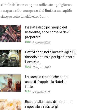
 ciotole del cane vengono utilizzate ogni giorno
r acqua e cibo, ma spesso ci si limita a un rapido
sciacquo sotto il rubinetto. Con...
Insalata di polpo meglio del
ristorante, ecco come la devi
preparare
Dolci
7 Agosto 2026
Cattivi odori nella lavastoviglie? Il
rimedio naturale per igienizzare
il cestello...
News
7 Agosto 2026
La coccola fredda che non ti
aspetti, frappè alla Nutella
fatto...
Dolci
7 Agosto 2026
Biscotti alla pasta di mandorle,
impossibile resistergli