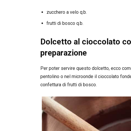
zucchero a velo q.b.
frutti di bosco q.b.
Dolcetto al cioccolato c
preparazione
Per poter servire questo dolcetto, ecco come
pentolino o nel microonde il cioccolato fond
confettura di frutti di bosco.