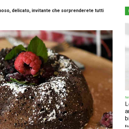
oso, delicato, invitante che sorprenderete tutti
Ne
L
a
b
Fr