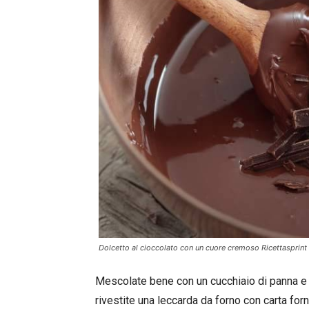
Dolcetto al cioccolato con un cuore cremoso Ricettasprint
Mescolate bene con un cucchiaio di panna 
rivestite una leccarda da forno con carta forn