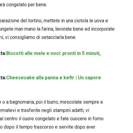
sarà congelato per bene.
azione del tortino, mettete in una ciotola le uova e
ungete man mano la farina, lavorate bene ed incorporate
i, vi consigliamo di setacciarla bene.
ta:
Biscotti alle mele e noci: pronti in 5 minuti,
ta:
Cheesecake alla panna e kefir | Un sapore
e o a bagnomaria, poi il burro, mescolate sempre e
tevi e trasferite negli stampini adatti, vi
l centro il cuore congelato e fate cuocere in forno
no dopo il tempo trascorso e servite dopo aver