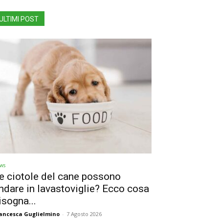
ULTIMI POST
ws
e ciotole del cane possono
ndare in lavastoviglie? Ecco cosa
isogna...
ancesca Guglielmino
-
7 Agosto 2026