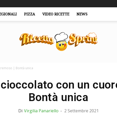
EGIONALI
PIZZA
VIDEO RICETTE
NEWS
 cremoso | Bontà unica
RicettaSprint.it
 cioccolato con un cuo
Bontà unica
Di
Virgilia Panariello
-
2 Settembre 2021