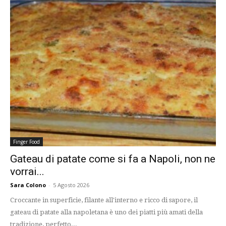
Finger Food
Gateau di patate come si fa a Napoli, non ne
vorrai...
Sara Colono
-
5 Agosto 2026
Croccante in superficie, filante all'interno e ricco di sapore, il
gateau di patate alla napoletana è uno dei piatti più amati della
tradizione, perfetto...