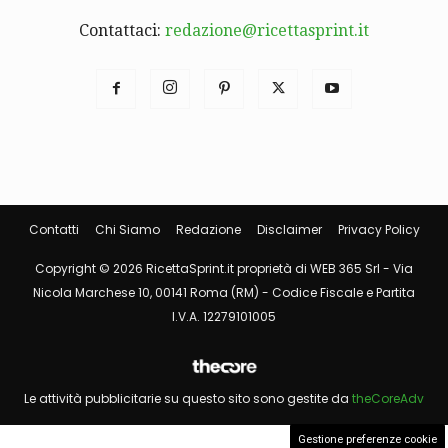
Contattaci:
redazione@ricettasprint.it
Contatti
Chi Siamo
Redazione
Disclaimer
Privacy Policy
Copyright © 2026 RicettaSprint.it proprietà di WEB 365 Srl - Via
Nicola Marchese 10, 00141 Roma (RM) - Codice Fiscale e Partita
I.V.A. 12279101005
Le attività pubblicitarie su questo sito sono gestite da
theCoreAdv
Gestione preferenze cookie