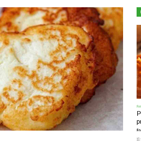
Fi
P
p
Fr
Il