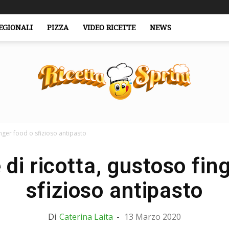
EGIONALI
PIZZA
VIDEO RICETTE
NEWS
finger food o sfizioso antipasto
RicettaSprint.it
e di ricotta, gustoso fin
sfizioso antipasto
Di
Caterina Laita
-
13 Marzo 2020