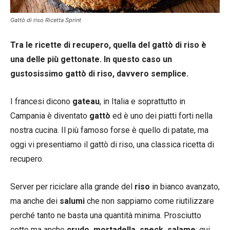
Gattò di riso Ricetta Sprint
Tra le ricette di recupero, quella del gattò di riso è
una delle più gettonate. In questo caso un
gustosissimo gattò di riso, davvero semplice.
I francesi dicono
gateau
, in Italia e soprattutto in
Campania è diventato
gattò
ed è uno dei piatti forti nella
nostra cucina. Il più famoso forse è quello di patate, ma
oggi vi presentiamo il gattò di riso, una classica ricetta di
recupero.
Server per riciclare alla grande del
riso
in bianco avanzato,
ma anche dei
salumi
che non sappiamo come riutilizzare
perché tanto ne basta una quantità minima. Prosciutto
cotto ma anche
crudo, mortadella, speck, salame
: qui