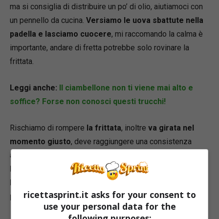
ma si consiglia di distribuire un po’ di olio, aiutiamoci con
un pennello da cucina.
Versiamo le uova sbattute nella
padella e lasciamo cuocere
, mi raccomando la calma è
importante, andare di fretta potrebbe solo rovinare la
frittata.
Leggi anche:
Il ciambellone non ti viene mai alto e
soffice? Forse non conosci questi trucchi!
Rischiamo di rompere
la frittata
, inoltre
va girata nel
momento giusto
, deve raggiungere una consistenza
abbastanza compatta e solida. Ecco una prova da fare.
Prendiamo la paletta da cucina, provare a sollevare i
bordi della frittata, se si staccano facilmente dalla
ricettasprint.it asks for your consent to
padella è il momento adatto
.
use your personal data for the
following purposes: