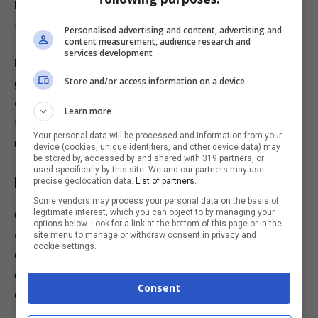
Leggi anche:
Montare il latte a casa alla perfezione
si può, ti svelo i trucchetti
Personalised advertising and content, advertising and
content measurement, audience research and
services development
La frittata la puoi capovolgere sia con la paletta,
Store and/or access information on a device
gesto decido, oppure
copriamo la padella con un
coperchio
e capovolgiamo, scuotiamo un po’ la padella,
Learn more
tenendo il manico ben fermo. Facciamo dei rapidi
Your personal data will be processed and information from your
movimenti avanti e indietro.
device (cookies, unique identifiers, and other device data) may
be stored by, accessed by and shared with 319 partners, or
used specifically by this site. We and our partners may use
Ecco cosa fare per non sbagliare!
precise geolocation data.
List of partners.
Some vendors may process your personal data on the basis of
legitimate interest, which you can object to by managing your
Quando dovrai girare la frittata
tiene ben saldo il
options below. Look for a link at the bottom of this page or in the
coperchio
, con l’altra mano solleviamo la padella e
site menu to manage or withdraw consent in privacy and
cookie settings.
capovolgiamo subito. Facciamo scivolare la frittata dal
coperchio e la mettiamo nella padella e proseguiamo la
Consent
cottura.