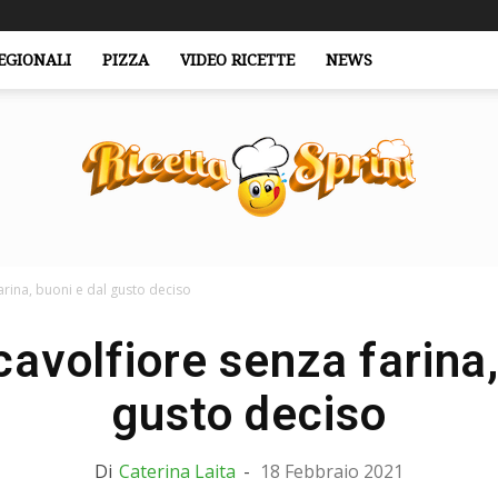
EGIONALI
PIZZA
VIDEO RICETTE
NEWS
arina, buoni e dal gusto deciso
RicettaSprint.it
cavolfiore senza farina,
gusto deciso
Di
Caterina Laita
-
18 Febbraio 2021