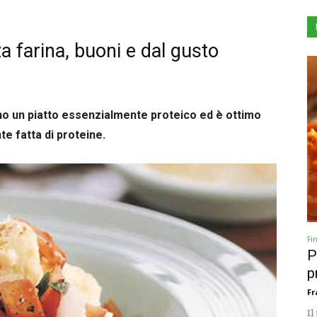
a farina, buoni e dal gusto
ono un piatto essenzialmente proteico ed è ottimo
e fatta di proteine.
Fi
P
p
Fr
Il