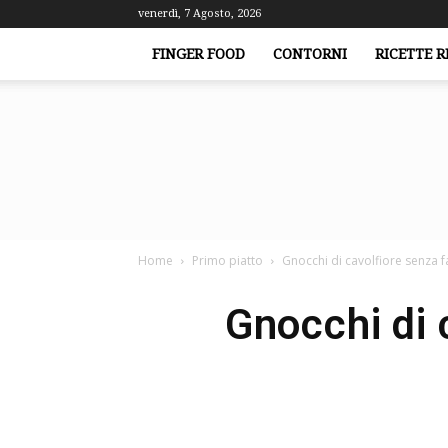
venerdì, 7 Agosto, 2026
FINGER FOOD
CONTORNI
RICETTE R
Home
Primo piatto
Gnocchi di cavolfiore senza f
Gnocchi di 