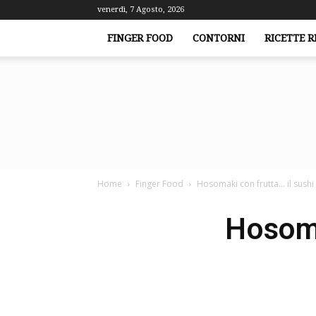
venerdì, 7 Agosto, 2026
FINGER FOOD
CONTORNI
RICETTE R
Home
Finger Food
Hosomaki con frutta… il sushi
Hosoma