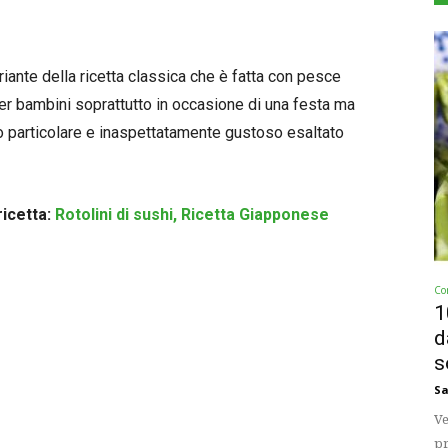
riante della ricetta classica che è fatta con pesce
per bambini soprattutto in occasione di una festa ma
o particolare e inaspettatamente gustoso esaltato
ricetta:
Rotolini di sushi, Ricetta Giapponese
Co
1
d
s
Sa
Ve
pr