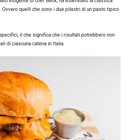
palato esigente di chef Beck, ha esaminato la classica
. Ovvero quelli che sono i due pilastri di un pasto tipico
pecifici, il che significa che i risultati potrebbero non
iali di ciascuna catena in Italia.