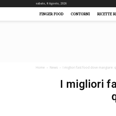
sabato, 8 Agosto, 2026
FINGER FOOD
CONTORNI
RICETTE R
Home
News
I migliori fast food dove mangiare: qu
I migliori 