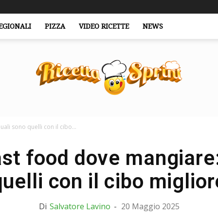
EGIONALI
PIZZA
VIDEO RICETTE
NEWS
ali sono quelli con il cibo...
RicettaSprint.it
fast food dove mangiare
quelli con il cibo miglior
Di
Salvatore Lavino
-
20 Maggio 2025