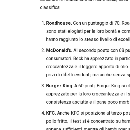
classifica:
Roadhouse.
Con un punteggio di 70, Roa
sono stati elogiati per la loro bontà e co
hanno raggiunto lo stesso livello di eccel
McDonald’s.
Al secondo posto con 68 punt
consumatori. Beck ha apprezzato in partico
croccantezza e il leggero apporto di olio. 
privi di difetti evidenti, ma anche senza 
Burger King
. A 60 punti, Burger King si c
apprezzate per la loro croccantezza e il 
consistenza asciutta e il pane poco morb
KFC.
Anche KFC si posiziona al terzo pos
pollo fritto, il test si è concentrato su h
appena sufficienti, mentre gli hamburger 