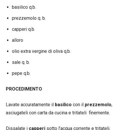
basilico q.b.
prezzemolo q. b.
capperi q.b.
alloro
olio extra vergine di oliva q.b.
sale q. b.
pepe q.b.
PROCEDIMENTO
Lavate accuratamente il
basilico
con il
prezzemolo
,
asciugateli con carta da cucina e tritateli finemente.
Dissalate i
capperi
sotto l’acqua corrente e tritateli.