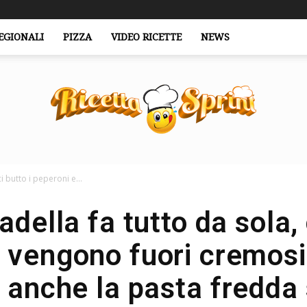
EGIONALI
PIZZA
VIDEO RICETTE
NEWS
i butto i peperoni e...
RicettaSprint.it
della fa tutto da sola, 
 vengono fuori cremosi
o anche la pasta fredda