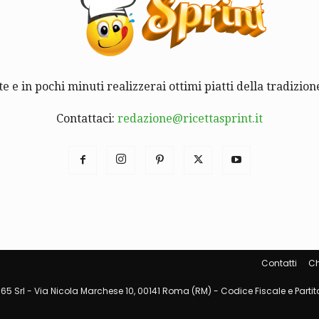
te e in pochi minuti realizzerai ottimi piatti della tradizione
Contattaci:
redazione@ricettasprint.it
Contatti
Ch
65 Srl - Via Nicola Marchese 10, 00141 Roma (RM) - Codice Fiscale e Partita