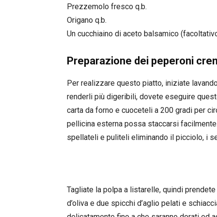
Prezzemolo fresco q.b.
Origano q.b.
Un cucchiaino di aceto balsamico (facoltativo
Preparazione dei peperoni crem
Per realizzare questo piatto, iniziate lavand
renderli più digeribili, dovete eseguire ques
carta da forno e cuoceteli a 200 gradi per c
pellicina esterna possa staccarsi facilmente. 
spellateli e puliteli eliminando il picciolo, i s
Tagliate la polpa a listarelle, quindi prendet
d’oliva e due spicchi d’aglio pelati e schiacc
delicatamente fino a che saranno dorati ed ag