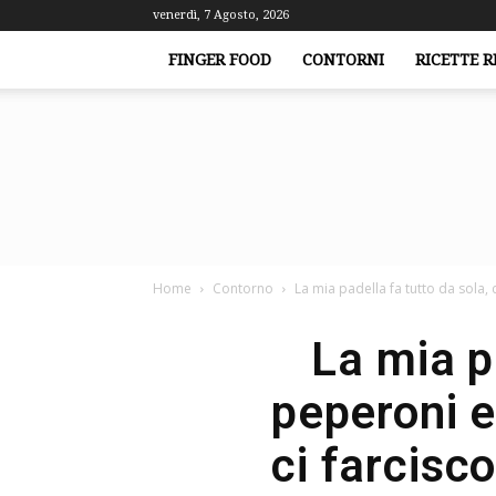
venerdì, 7 Agosto, 2026
FINGER FOOD
CONTORNI
RICETTE R
Home
Contorno
La mia padella fa tutto da sola, c
La mia pa
peperoni e
ci farcisc