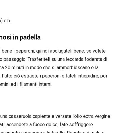
) q.b.
osi in padella
o bene i peperoni, quindi asciugateli bene: se volete
to passaggio. Trasferiteli su una leccarda foderata di
irca 20 minuti in modo che si ammorbidscano e la
Fatto ciò estraete i peperoni e fateli intiepidire, poi
emini ed i filamenti interni.
e una casseruola capiente e versate l’olio extra vergine
iati: accendete a fuoco dolce, fate soffriggere
giungete i peperoni a listarelle. Regolate di sale e