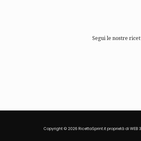
Segui le nostre ricet
Copyright © 2026 RicettaSprint.it proprietà di WEB 3