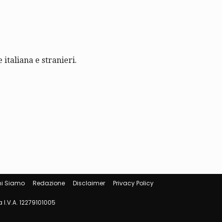
 italiana e stranieri.
i Siamo
Redazione
Disclaimer
Privacy Policy
 I.V.A. 12279101005