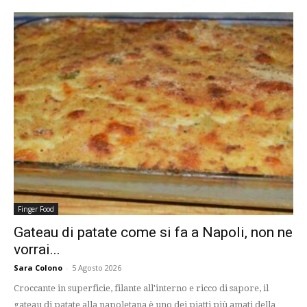
Finger Food
Gateau di patate come si fa a Napoli, non ne
vorrai...
Sara Colono
-
5 Agosto 2026
Croccante in superficie, filante all'interno e ricco di sapore, il
gateau di patate alla napoletana è uno dei piatti più amati della