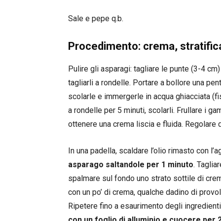
Sale e pepe q.b.
Procedimento: crema, stratific
Pulire gli asparagi: tagliare le punte (3-4 cm
tagliarli a rondelle. Portare a bollore una pe
scolarle e immergerle in acqua ghiacciata (fi
a rondelle per 5 minuti, scolarli. Frullare i g
ottenere una crema liscia e fluida. Regolare 
In una padella, scaldare l’olio rimasto con l’a
asparago saltandole per 1 minuto
. Taglia
spalmare sul fondo uno strato sottile di crem
con un po’ di crema, qualche dadino di provol
Ripetere fino a esaurimento degli ingredient
con un foglio di alluminio e cuocere per 