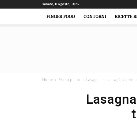
sabato, 8 Agosto, 2026
FINGER FOOD
CONTORNI
RICETTE R
Home
Primo piatto
Lasagna senza ragù, la prima
Lasagna 