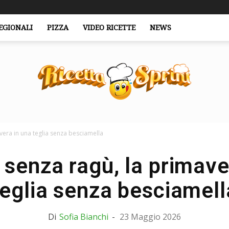
EGIONALI
PIZZA
VIDEO RICETTE
NEWS
vera in una teglia senza besciamella
RicettaSprint.it
senza ragù, la primave
teglia senza besciamell
Di
Sofia Bianchi
-
23 Maggio 2026