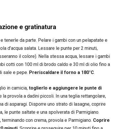
azione e gratinatura
) e tenerle da parte. Pelare i gambi con un pelapatate e
ntola d’acqua salata. Lessare le punte per 2 minuti,
sseranno il colore). Nella stessa acqua, lessare i gambi
ambi cotti con 100 ml di brodo caldo e 30 ml di olio fino a
di sale e pepe.
Preriscaldare il forno a 180°C
.
glio in camicia,
toglierlo e aggiungere le punte di
re la provola a dadini piccoli. In una teglia rettangolare,
a di asparagi. Disporre uno strato di lasagne, coprire
a, le punte saltate e una spolverata di Parmigiano.
i, terminando con crema, provola e Parmigiano.
Coprire
20 minuti
. Scoprire e proseguire per 10 minuti fino a