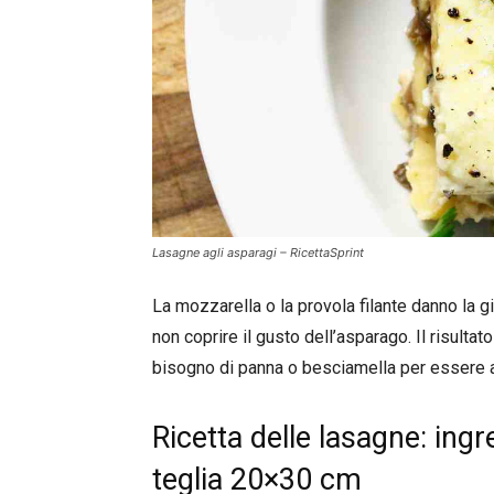
Lasagne agli asparagi – RicettaSprint
La mozzarella o la provola filante danno la
non coprire il gusto dell’asparago. Il risulta
bisogno di panna o besciamella per essere 
Ricetta delle lasagne: ingr
teglia 20×30 cm