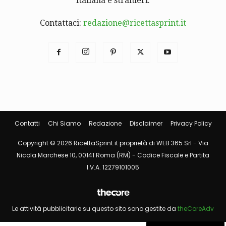
italiana e stranieri.
Contattaci:
redazione@ricettasprint.it
Contatti
Chi Siamo
Redazione
Disclaimer
Privacy Policy
Copyright © 2026 RicettaSprint.it proprietà di WEB 365 Srl - Via
Nicola Marchese 10, 00141 Roma (RM) - Codice Fiscale e Partita
I.V.A. 12279101005
Le attività pubblicitarie su questo sito sono gestite da
theCoreAdv