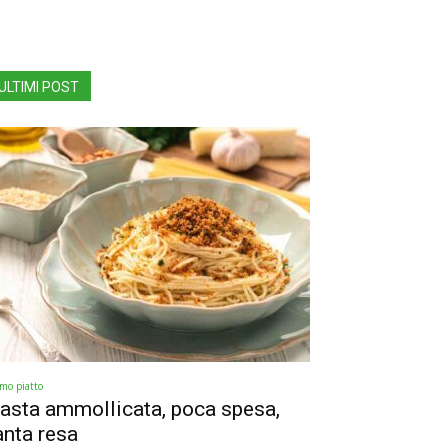
ULTIMI POST
imo piatto
asta ammollicata, poca spesa,
anta resa