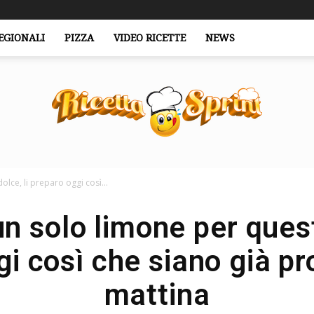
EGIONALI
PIZZA
VIDEO RICETTE
NEWS
lce, li preparo oggi così...
RicettaSprint.it
n solo limone per quest
i così che siano già p
mattina