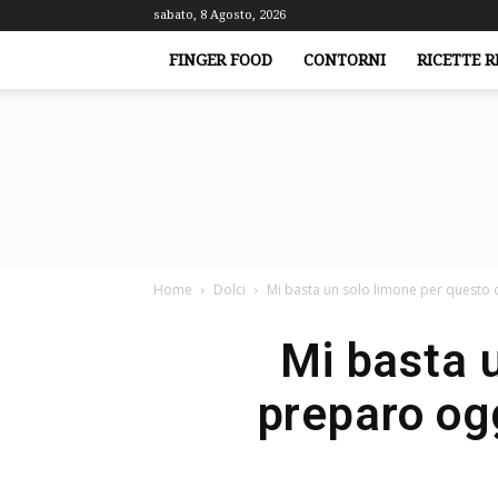
sabato, 8 Agosto, 2026
FINGER FOOD
CONTORNI
RICETTE R
Home
Dolci
Mi basta un solo limone per questo do
Mi basta u
preparo ogg