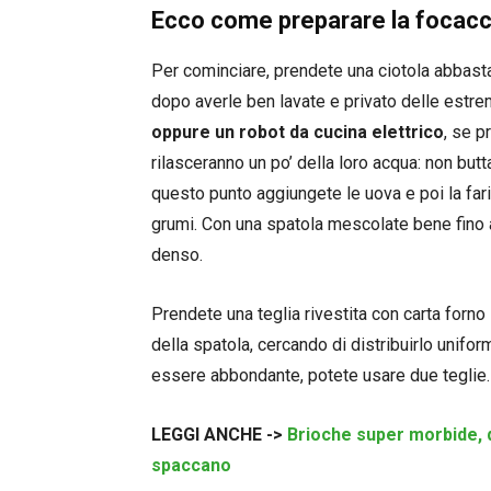
Ecco come preparare la focacc
Per cominciare, prendete una ciotola abbasta
dopo averle ben lavate e privato delle estre
oppure un robot da cucina elettrico
, se p
rilasceranno un po’ della loro acqua: non butt
questo punto aggiungete le uova e poi la fari
grumi. Con una spatola mescolate bene fin
denso.
Prendete una teglia rivestita con carta forno
della spatola, cercando di distribuirlo unifo
essere abbondante, potete usare due teglie.
LEGGI ANCHE ->
Brioche super morbide, 
spaccano