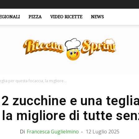
EGIONALI
PIZZA
VIDEO RICETTE
NEWS
glia per questa focaccia, la migliore...
RicettaSprint.it
2 zucchine e una tegli
la migliore di tutte sen
Di
Francesca Guglielmino
-
12 Luglio 2025