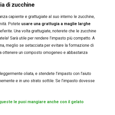
ia di zucchine
nza capiente e grattugiate al suo interno le zucchine,
mità. Potete
usare una grattugia a maglie larghe
referite. Una volta grattugiate, noterete che le zucchine
atela! Sarà utile per rendere l’impasto più compatto. A
na, meglio se setacciata per evitare la formazione di
o a ottenere un composto omogeneo e abbastanza
 leggermente oliata, e stendete l’impasto con l’aiuto
rmemente e in uno strato sottile. Se l’impasto dovesse
queste le puoi mangiare anche con il gelato