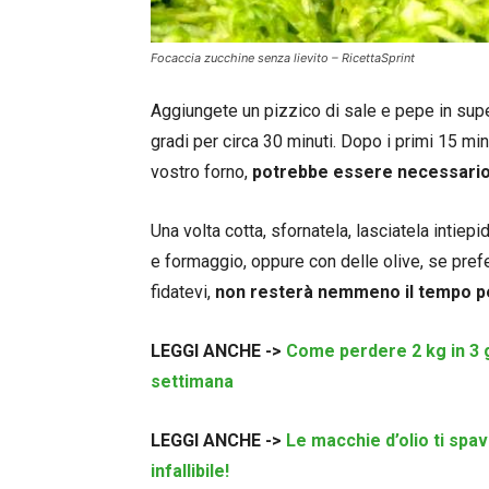
Focaccia zucchine senza lievito – RicettaSprint
Aggiungete un pizzico di sale e pepe in super
gradi per circa 30 minuti. Dopo i primi 15 minu
vostro forno,
potrebbe essere necessario ri
Una volta cotta, sfornatela, lasciatela intiepi
e formaggio, oppure con delle olive, se pref
fidatevi,
non resterà nemmeno il tempo per
LEGGI ANCHE ->
Come perdere 2 kg in 3 g
settimana
LEGGI ANCHE ->
Le macchie d’olio ti spa
infallibile!