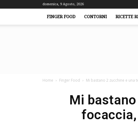
domenica, 9 Agosto, 2026
FINGER FOOD
CONTORNI
RICETTE R
Home
Finger Food
Mi bastano 2 zucchine e una te
Mi bastano 
focaccia, 