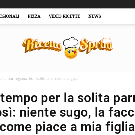
EGIONALI
PIZZA
VIDEO RICETTE
NEWS
ta parmigiana, ho risolto così: niente sugo,...
RicettaSprint.it
tempo per la solita par
osì: niente sugo, la fac
come piace a mia figli