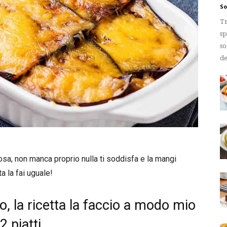
So
Tr
sp
so
de
sa, non manca proprio nulla ti soddisfa e la mangi
a la fai uguale!
 la ricetta la faccio a modo mio
2 piatti