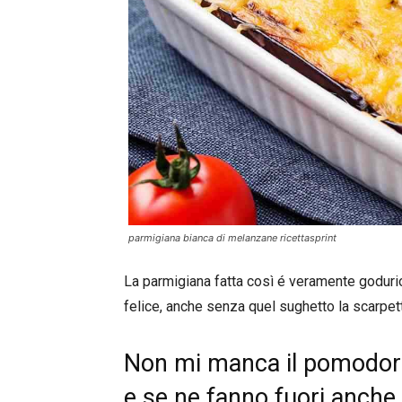
parmigiana bianca di melanzane ricettasprint
La parmigiana fatta così é veramente godurio
felice, anche senza quel sughetto la scarpett
Non mi manca il pomodoro,
e se ne fanno fuori anche 