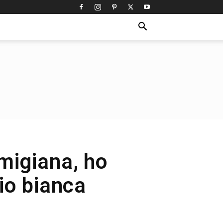
migiana, ho
cio bianca
a