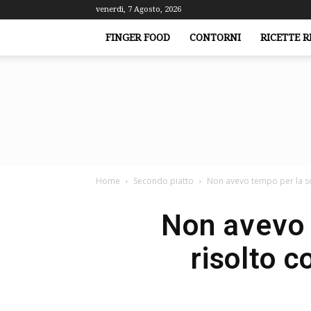
venerdì, 7 Agosto, 2026
FINGER FOOD
CONTORNI
RICETTE R
Home
Secondo piatto
Non avevo tempo per la soli
Non avevo 
risolto c