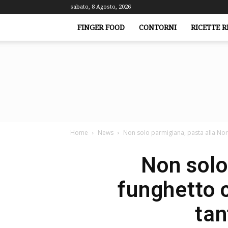
sabato, 8 Agosto, 2026
FINGER FOOD
CONTORNI
RICETTE R
Home
News
Non solo parmigiana, pasta alla Nor
Non solo
funghetto 
tan