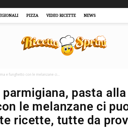
EGIONALI
PIZZA
VIDEO RICETTE
NEWS
ma e funghetto con le melanzane ci...
RicettaSprint.it
 parmigiana, pasta all
con le melanzane ci puo
te ricette, tutte da pro