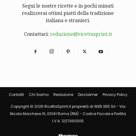
Segui le nostre ricette e in pochi minuti
realizzerai ottimi piatti della tradizione
italiana e stranieri.
Contattaci:
redazione@ricettasprint.it
Contatti
Chi Siamo
Redazione
Disclaimer
Privacy Policy
Copyright © 2026 RicettaSprint.it proprietà di WEB 365 Srl - Via
Nicola Marchese 10, 00141 Roma (RM) - Codice Fiscale e Partita
I.V.A. 12279101005