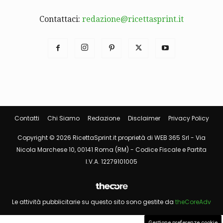
Contattaci:
redazione@ricettasprint.it
Contatti
Chi Siamo
Redazione
Disclaimer
Privacy Policy
Copyright © 2026 RicettaSprint.it proprietà di WEB 365 Srl - Via
Nicola Marchese 10, 00141 Roma (RM) - Codice Fiscale e Partita
I.V.A. 12279101005
Le attività pubblicitarie su questo sito sono gestite da
theCoreAdv
Gestione preferenze cookie