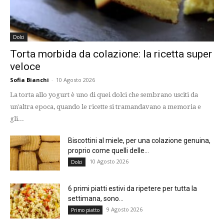
Dolci
Torta morbida da colazione: la ricetta super
veloce
Sofia Bianchi
-
10 Agosto 2026
La torta allo yogurt è uno di quei dolci che sembrano usciti da
un'altra epoca, quando le ricette si tramandavano a memoria e
gli...
Biscottini al miele, per una colazione genuina,
proprio come quelli delle...
10 Agosto 2026
Dolci
6 primi piatti estivi da ripetere per tutta la
settimana, sono...
9 Agosto 2026
Primo piatto