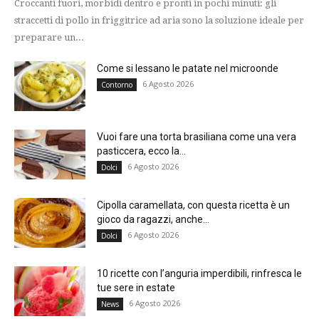
Croccanti fuori, morbidi dentro e pronti in pochi minuti: gli
straccetti di pollo in friggitrice ad aria sono la soluzione ideale per
preparare un...
Come si lessano le patate nel microonde
6 Agosto 2026
Contorno
Vuoi fare una torta brasiliana come una vera
pasticcera, ecco la...
6 Agosto 2026
Dolci
Cipolla caramellata, con questa ricetta è un
gioco da ragazzi, anche...
6 Agosto 2026
Dolci
10 ricette con l’anguria imperdibili, rinfresca le
tue sere in estate
6 Agosto 2026
News