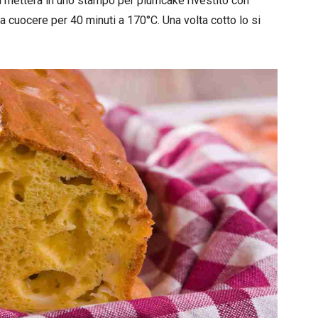
i metterà in uno stampo per plumcake rivestito con
fa cuocere per 40 minuti a 170°C. Una volta cotto lo si