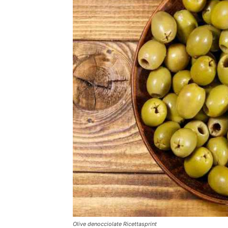
Olive denocciolate Ricettasprint