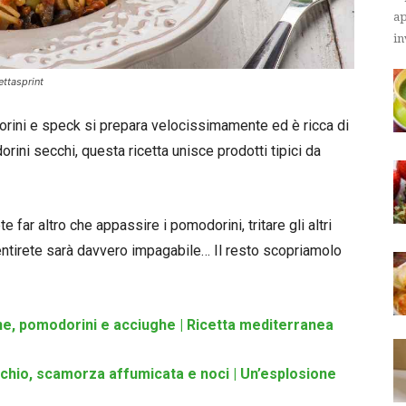
ap
in
ttasprint
rini e speck si prepara velocissimamente ed è ricca di
orini secchi, questa ricetta unisce prodotti tipici da
te far altro che appassire i pomodorini, tritare gli altri
sentirete sarà davvero impagabile… Il resto scopriamolo
e, pomodorini e acciughe | Ricetta mediterranea
chio, scamorza affumicata e noci | Un’esplosione