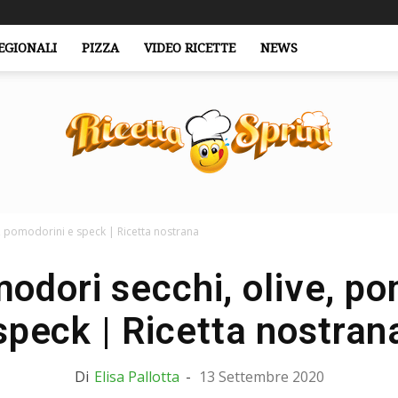
EGIONALI
PIZZA
VIDEO RICETTE
NEWS
, pomodorini e speck | Ricetta nostrana
RicettaSprint.it
odori secchi, olive, po
speck | Ricetta nostran
Di
Elisa Pallotta
-
13 Settembre 2020