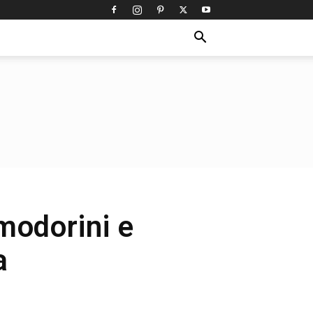
modorini e
a