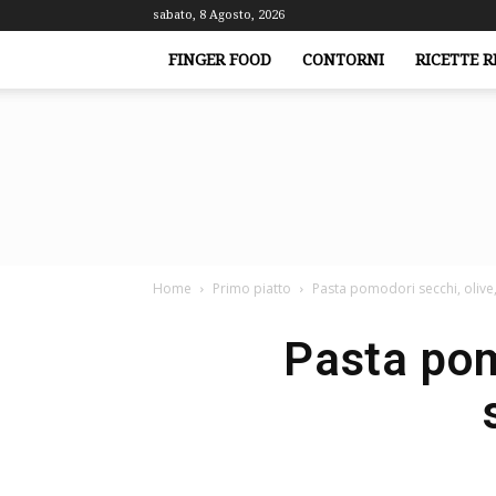
sabato, 8 Agosto, 2026
FINGER FOOD
CONTORNI
RICETTE R
Home
Primo piatto
Pasta pomodori secchi, olive
Pasta pom