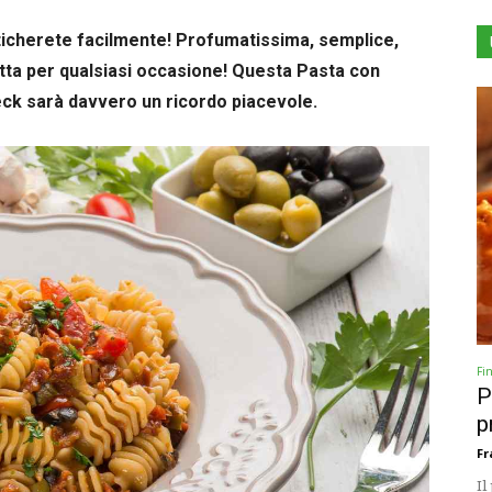
ticherete facilmente! Profumatissima, semplice,
tta per qualsiasi occasione! Questa Pasta con
eck sarà davvero un ricordo piacevole.
Fi
P
p
Fr
Il