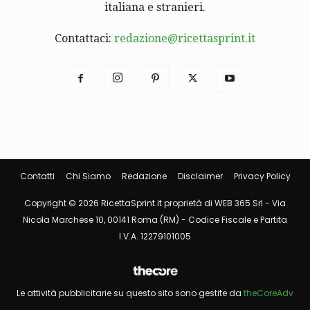
italiana e stranieri.
Contattaci:
redazione@ricettasprint.it
Contatti
Chi Siamo
Redazione
Disclaimer
Privacy Policy
Copyright © 2026 RicettaSprint.it proprietà di WEB 365 Srl - Via
Nicola Marchese 10, 00141 Roma (RM) - Codice Fiscale e Partita
I.V.A. 12279101005
Le attività pubblicitarie su questo sito sono gestite da
theCoreAdv