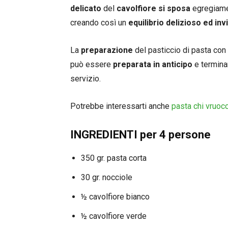
delicato
del
cavolfiore si sposa
egregiame
creando così un
equilibrio delizioso ed inv
La
preparazione
del pasticcio di pasta con 
può essere
preparata in anticipo
e terminar
servizio.
Potrebbe interessarti anche
pasta chi vruocc
INGREDIENTI per 4 persone
350 gr. pasta corta
30 gr. nocciole
½ cavolfiore bianco
½ cavolfiore verde