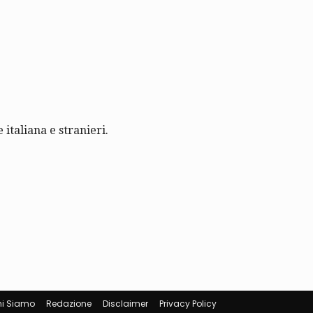
 italiana e stranieri.
i Siamo
Redazione
Disclaimer
Privacy Policy