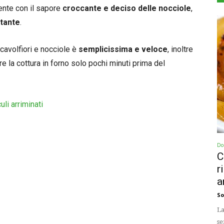
nte con il sapore
croccante e deciso delle nocciole
,
itante
.
cavolfiori e nocciole è
semplicissima e veloce
, inoltre
e la cottura in forno solo pochi minuti prima del
uli arriminati
Dol
C
r
a
So
La
se