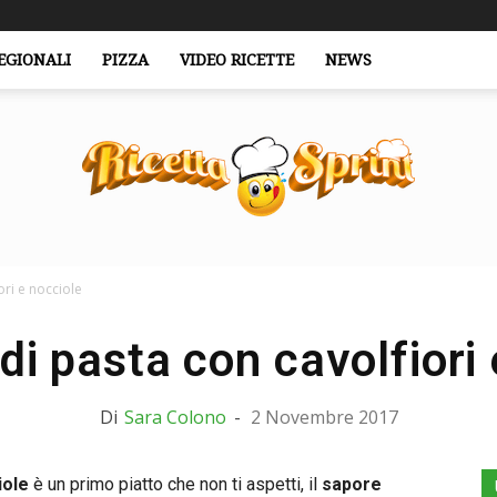
EGIONALI
PIZZA
VIDEO RICETTE
NEWS
ori e nocciole
RicettaSprint.it
di pasta con cavolfiori
Di
Sara Colono
-
2 Novembre 2017
iole
è un primo piatto che non ti aspetti, il
sapore