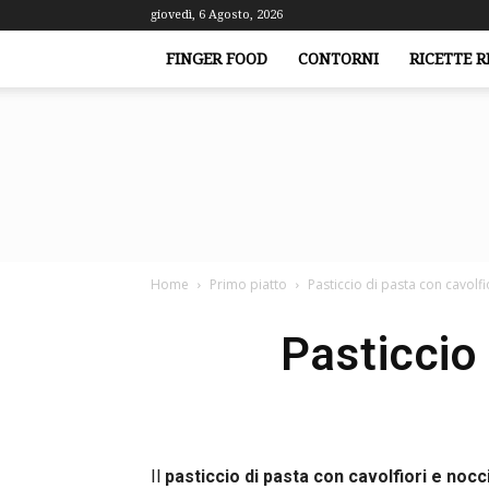
giovedì, 6 Agosto, 2026
FINGER FOOD
CONTORNI
RICETTE R
Home
Primo piatto
Pasticcio di pasta con cavolfi
Pasticcio 
Il
pasticcio di pasta con cavolfiori e nocc