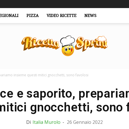
EGIONALI
PIZZA
VIDEO RICETTE
NEWS
pariamo insieme questi mitici gnocchetti, sono favolosi
RicettaSprint.it
oce e saporito, prepari
mitici gnocchetti, sono 
Di
Italia Murolo
-
26 Gennaio 2022