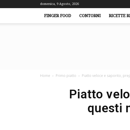
domenica, 9 Agosto, 2026
FINGER FOOD
CONTORNI
RICETTE R
Home
Primo piatto
Piatto veloce e saporito, pre
Piatto vel
questi 