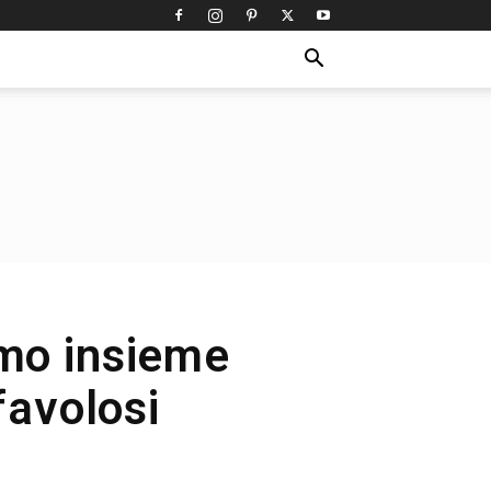
amo insieme
favolosi