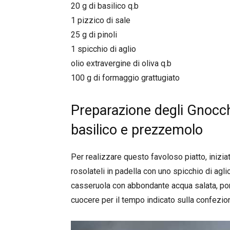
20 g di basilico q.b
1 pizzico di sale
25 g di pinoli
1 spicchio di aglio
olio extravergine di oliva q.b
100 g di formaggio grattugiato
Preparazione degli Gnocch
basilico e prezzemolo
Per realizzare questo favoloso piatto, iniziat
rosolateli in padella con uno spicchio di aglio
casseruola con abbondante acqua salata, porta
cuocere per il tempo indicato sulla confezio