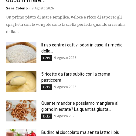
dopo il mare...
Sara Colono
-
9 Agosto 2026
Un primo piatto di mare semplice, veloce e ricco di sapore: gli
spaghetti con le vongole sono la scelta perfetta quando si rientra
dalla...
Il riso contro i cattivi odori in casa: il rimedio
della...
9 Agosto 2026
Dolci
5 ricette da fare subito con la crema
pasticcera
9 Agosto 2026
Dolci
Quante mandorle possiamo mangiare al
giorno in estate? La quantità giusta...
9 Agosto 2026
Dolci
Budino al cioccolato ma senza latte: il bis